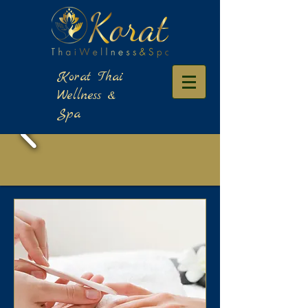
​Korat Thai
Wellness &
Spa