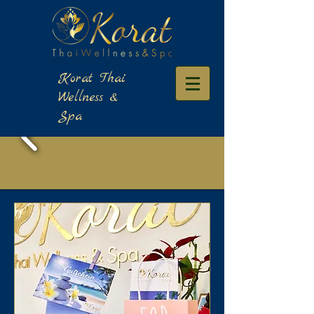
​Korat Thai
Wellness &
Spa