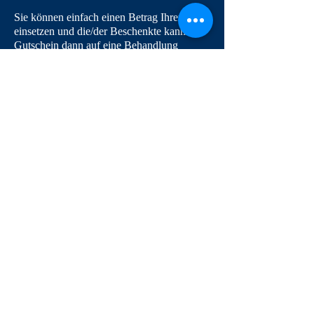
Sie können einfach einen Betrag Ihrer Wahl
einsetzen und die/der Beschenkte kann den
Gutschein dann auf eine Behandlung
ihrer/seiner Wahl einlösen.
Teilen Sie uns einfach Ihre Gutscheinwert
per Telefon 069 –
63348704
oder per Email: korat-thaispa@outlook.de
mit oder kommen Sie bei uns vorbei.
Nachdem der von Ihnen überwiesene
Gutscheinbetrag auf dem Konto
eingegangen ist, erhalten Sie eine
Benachrichtigungsmail und versenden wir
Ihre Bestellungumgehend an die von Ihnen
aufgeführte Anschrift.
© 2019 Korat Thai Wellness & Spa