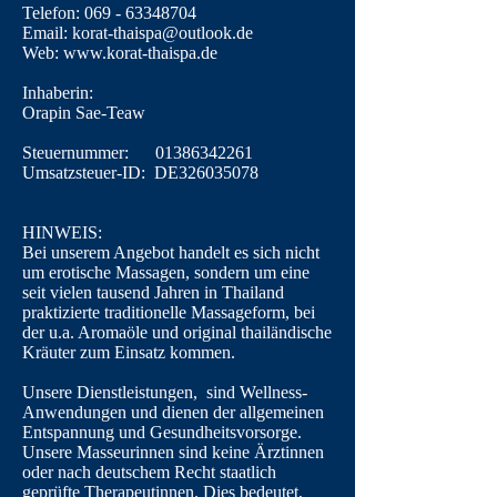
Telefon:
069 - 63348704
Email:
korat-thaispa@outlook.de
Web:
www.korat-thaispa.de
Inhaberin:
Orapin Sae-Teaw
Steuernummer:
01386342261
Umsatzsteuer-ID: DE326035078
HINWEIS:
Bei unserem Angebot handelt es sich nicht
um erotische Massagen, sondern um eine
seit vielen tausend Jahren in Thailand
praktizierte traditionelle Massageform, bei
der u.a. Aromaöle und original thailändische
Kräuter zum Einsatz kommen.
Unsere
Dienstleistungen
, sind Wellness-
Anwendungen und dienen der allgemeinen
Entspannung und Gesundheitsvorsorge.
Unsere Masseurinnen sind keine Ärztinnen
oder nach deutschem Recht staatlich
geprüfte Therapeutinnen. Dies bedeutet,